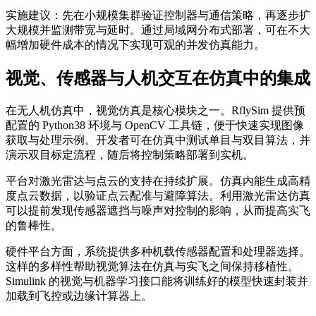
实施建议：先在小规模集群验证控制器与通信策略，再逐步扩
大规模并监测带宽与延时。通过局域网分布式部署，可在不大
幅增加硬件成本的情况下实现可观的并发仿真能力。
视觉、传感器与人机交互在仿真中的集成
在无人机仿真中，视觉仿真是核心模块之一。RflySim 提供预
配置的 Python38 环境与 OpenCV 工具链，便于快速实现图像
获取与处理示例。开发者可在仿真中测试单目与双目算法，并
演示双目标定流程，随后将控制策略部署到实机。
平台对激光雷达与点云的支持在持续扩展。仿真内能生成高精
度点云数据，以验证点云配准与避障算法。利用激光雷达仿真
可以提前发现传感器遮挡与噪声对控制的影响，从而提高实飞
的鲁棒性。
硬件平台方面，系统提供多种机载传感器配置和处理器选择。
这样的多样性帮助视觉算法在仿真与实飞之间保持移植性。
Simulink 的视觉与机器学习接口能将训练好的模型快速封装并
加载到飞控或边缘计算器上。