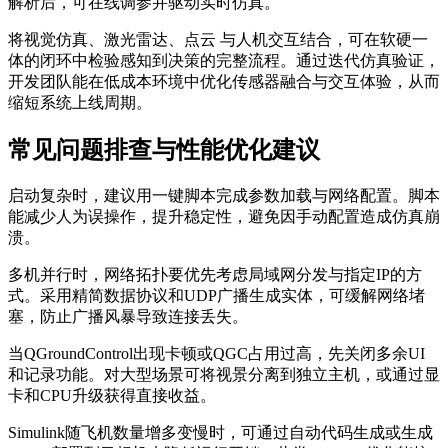
解析后，可在线调参并驱动实时仿真。
将视觉仿真、激光雷达、点云 与人机交互结合，可在软硬一
体的闭环中检验感知到决策的完整流程。通过迭代仿真验证，
开发团队能在低成本环境中优化传感器融合与交互体验，从而
缩短系统上线周期。
常见问题排查与性能优化建议
启动复杂时，建议用一键脚本完成参数加载与网络配置。脚本
能减少人为误操作，提升稳定性，避免因手动配置造成仿真崩
溃。
多机并行时，网络拓扑要优先考虑局域网分发与指定IP的方
式。采用精简数据协议和UDP广播生成实体，可缓解网络堵
塞，防止广播风暴导致连接丢失。
当QGroundControl出现卡顿或QGC占用过高，先关闭多余UI
和记录功能。对大型场景可将视景分离到独立主机，或通过显
卡和CPU升级获得直接收益。
Simulink随飞机数量增多变慢时，可通过自动代码生成或生成