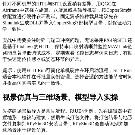
针对不同机型的HITL与SITL设置稍有差异。用QGC在
Airframe中选择六旋翼、八旋翼或共轴等机架，按CopterSim参
数配置进行硬件在环测试。固定翼或特种载具建议先在
Simulink生成DLL并导入CopterSim外部模型目录，以保证动力
学一致性。
实战中需要关注时延与端口冲突问题。无论采用PX4的SITL还
是基于Pixhawk的HITL，保持串口映射清晰并监控MAVLink链
路能显著降低调试成本。定期查看飞控日志与仿真日志，有助
于快速定位传感器或姿态环节的异常。
提示：
使用HITLRun可简化单机硬件在环启动流程，SITLRun
适合本地软件在环批量实例管理。选择合适的方法能节省时间
并提高仿真与实飞的一致性。
视景仿真与三维场景、模型导入实操
先搭建场景后导入是常见流程。以UE4为例，先在编辑器中布
置地形、植被与建筑，然后生成打包文件。将打包结果与地形
文件复制到RflySim3D安装目录，RflySim3D会自动识别并加
载场景用于视景仿真。