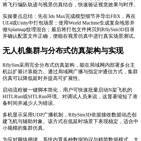
将飞行编队轨迹与视景仿真结合，快速验证视觉效果与时序。
实操要点总结：先在3ds Max完成模型细节并导出FBX，再在
UE4或Unity中打包场景；使用World Machine生成复杂地形并
做Splatmap纹理混合；最后将打包文件拷贝到RflySim3D目录
并确认配置文件正确，便能在视景仿真中进行真实场景测试。
无人机集群与分布式仿真架构与实现
RflySim采用完全分布式仿真架构，能在局域网内部署多台主
机以扩展计算能力。通过局域网广播与指定IP通信方式，集群
仿真可以降低延时并提高可扩展性。
启动流程被一键脚本简化，用户可快速批量启动N架飞机的
HITLRun或SITLRun环境。对调试人员来说，这显著缩短了准
备时间并减少人为错误。
多机显示采用UDP广播机制，RflySim3D依据接收数据动态创
建飞机与辅助对象。该方式在低延时场景下表现稳定，适合中
小规模的集群仿真。
为应对网络拥堵，系统内置多种数据协议与精简数据模式。大