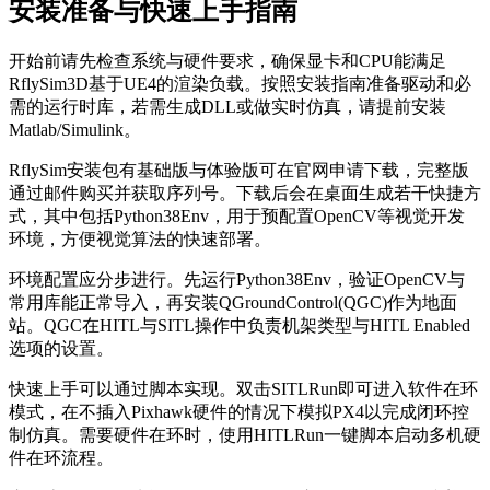
安装准备与快速上手指南
开始前请先检查系统与硬件要求，确保显卡和CPU能满足
RflySim3D基于UE4的渲染负载。按照安装指南准备驱动和必
需的运行时库，若需生成DLL或做实时仿真，请提前安装
Matlab/Simulink。
RflySim安装包有基础版与体验版可在官网申请下载，完整版
通过邮件购买并获取序列号。下载后会在桌面生成若干快捷方
式，其中包括Python38Env，用于预配置OpenCV等视觉开发
环境，方便视觉算法的快速部署。
环境配置应分步进行。先运行Python38Env，验证OpenCV与
常用库能正常导入，再安装QGroundControl(QGC)作为地面
站。QGC在HITL与SITL操作中负责机架类型与HITL Enabled
选项的设置。
快速上手可以通过脚本实现。双击SITLRun即可进入软件在环
模式，在不插入Pixhawk硬件的情况下模拟PX4以完成闭环控
制仿真。需要硬件在环时，使用HITLRun一键脚本启动多机硬
件在环流程。