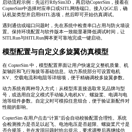
启动流程示例：先运行RflySim3D，再启动CopterSim，接着在
CopterSim中选择对应串口或SITL网络端口。接入QGC后，确
认机架类型并启用HITL选项，然后即可开始仿真调试。
遇到通信或端口问题时，先在系统中检查串口占用与防火墙设
置。保持环境配置与软件版本一致能显著降低调试时间，让
SITLRun与HITLRun脚本更可靠地完成一键启动。
模型配置与自定义多旋翼仿真模型
在 CopterSim 中，模型配置界面让用户快速定义整机质量、机
架轴距和飞行海拔等基础信息。动力系统部分可设置电机
KV、空载电流和电阻等详细项，便于精确调校多旋翼参数。
动力系统有两种导入方式：从模型库直接选取常见品牌与型
号，或选用自定义模式手动输入电机KV、螺旋桨、电调与电
池等组件参数。自定义时可模拟任意组合，便于验证新配件对
性能的影响。
CopterSim 在用户点击“计算”后会自动校验配置合理性。系统
会检测推力是否足以起飞、电池电压是否超限、螺旋桨尺寸是
否合规等，并在发现问题时给出提示，要求调整后再继续仿