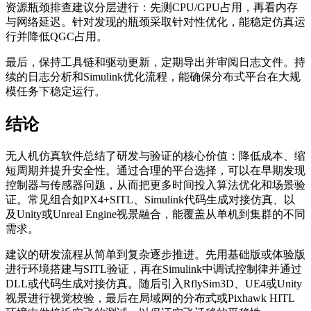
资源瓶颈排查建议分层进行：先测CPU/GPU占用，再看内存
与网络延迟。针对发现的瓶颈采取针对性优化，能稳定仿真运
行并降低QGC占用。
最后，保持工具链和驱动更新，定期导出并审阅日志文件。持
续的日志分析和Simulink优化流程，能确保分布式平台在大规
模任务下稳定运行。
结论
无人机仿真软件总结了研发与验证的核心价值：降低成本、缩
短周期并提升安全性。通过合理的平台选择，可以在早期发现
控制器与传感器问题，从而把更多时间投入算法优化和场景验
证。常见组合如PX4+SITL、Simulink代码生成对接仿真、以
及Unity或Unreal Engine视景融合，能覆盖从单机到集群的不同
需求。
建议的研发流程从简单到复杂逐步推进。先用基础版或体验版
进行环境搭建与SITL验证，再在Simulink中调试控制律并通过
DLL或代码生成对接仿真。随后引入RflySim3D、UE4或Unity
视景进行视觉校验，最后在局域网的分布式或Pixhawk HITL