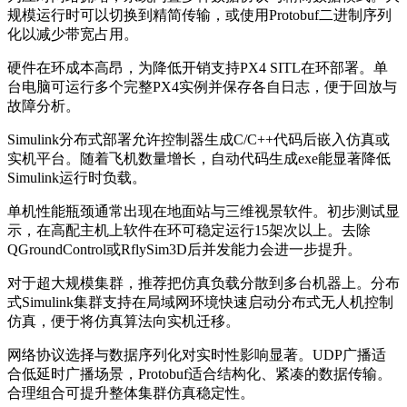
规模运行时可以切换到精简传输，或使用Protobuf二进制序列
化以减少带宽占用。
硬件在环成本高昂，为降低开销支持PX4 SITL在环部署。单
台电脑可运行多个完整PX4实例并保存各自日志，便于回放与
故障分析。
Simulink分布式部署允许控制器生成C/C++代码后嵌入仿真或
实机平台。随着飞机数量增长，自动代码生成exe能显著降低
Simulink运行时负载。
单机性能瓶颈通常出现在地面站与三维视景软件。初步测试显
示，在高配主机上软件在环可稳定运行15架次以上。去除
QGroundControl或RflySim3D后并发能力会进一步提升。
对于超大规模集群，推荐把仿真负载分散到多台机器上。分布
式Simulink集群支持在局域网环境快速启动分布式无人机控制
仿真，便于将仿真算法向实机迁移。
网络协议选择与数据序列化对实时性影响显著。UDP广播适
合低延时广播场景，Protobuf适合结构化、紧凑的数据传输。
合理组合可提升整体集群仿真稳定性。