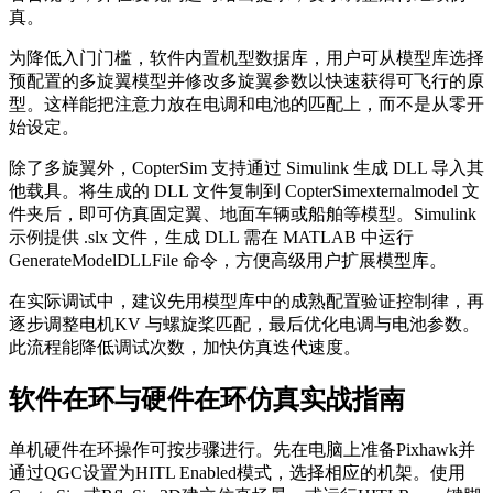
真。
为降低入门门槛，软件内置机型数据库，用户可从模型库选择
预配置的多旋翼模型并修改多旋翼参数以快速获得可飞行的原
型。这样能把注意力放在电调和电池的匹配上，而不是从零开
始设定。
除了多旋翼外，CopterSim 支持通过 Simulink 生成 DLL 导入其
他载具。将生成的 DLL 文件复制到 CopterSimexternalmodel 文
件夹后，即可仿真固定翼、地面车辆或船舶等模型。Simulink
示例提供 .slx 文件，生成 DLL 需在 MATLAB 中运行
GenerateModelDLLFile 命令，方便高级用户扩展模型库。
在实际调试中，建议先用模型库中的成熟配置验证控制律，再
逐步调整电机KV 与螺旋桨匹配，最后优化电调与电池参数。
此流程能降低调试次数，加快仿真迭代速度。
软件在环与硬件在环仿真实战指南
单机硬件在环操作可按步骤进行。先在电脑上准备Pixhawk并
通过QGC设置为HITL Enabled模式，选择相应的机架。使用