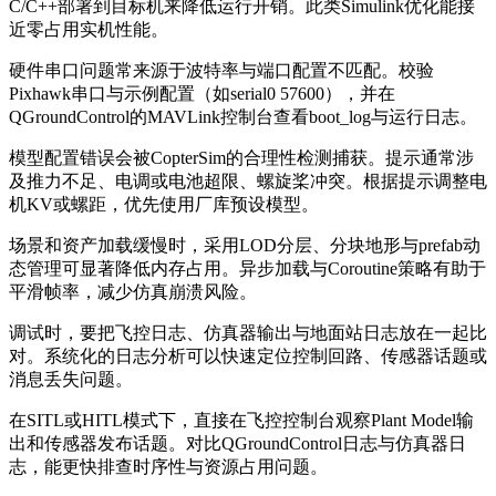
C/C++部署到目标机来降低运行开销。此类Simulink优化能接
近零占用实机性能。
硬件串口问题常来源于波特率与端口配置不匹配。校验
Pixhawk串口与示例配置（如serial0 57600），并在
QGroundControl的MAVLink控制台查看boot_log与运行日志。
模型配置错误会被CopterSim的合理性检测捕获。提示通常涉
及推力不足、电调或电池超限、螺旋桨冲突。根据提示调整电
机KV或螺距，优先使用厂库预设模型。
场景和资产加载缓慢时，采用LOD分层、分块地形与prefab动
态管理可显著降低内存占用。异步加载与Coroutine策略有助于
平滑帧率，减少仿真崩溃风险。
调试时，要把飞控日志、仿真器输出与地面站日志放在一起比
对。系统化的日志分析可以快速定位控制回路、传感器话题或
消息丢失问题。
在SITL或HITL模式下，直接在飞控控制台观察Plant Model输
出和传感器发布话题。对比QGroundControl日志与仿真器日
志，能更快排查时序性与资源占用问题。