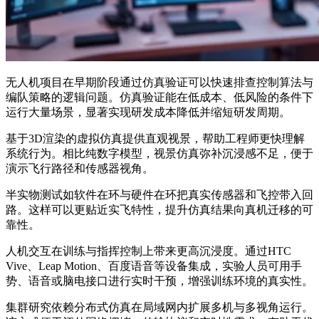
无人机项目在早期阶段通过仿真验证可以快速排查控制算法与
编队策略的逻辑问题。仿真验证能在低成本、低风险的条件下
运行大量场景，显著实现研发成本降低并缩短研发周期。
基于3D渲染的虚拟仿真提供直观视景，帮助工程师更快理解
系统行为。相比纯数字模型，视景仿真弥补沉浸感不足，便于
演示飞行路径和传感器视角。
半实物测试如软件在环与硬件在环把真实传感器和飞控带入回
路。这样可以更贴近实飞特性，提升仿真结果向真机迁移的可
靠性。
人机交互在训练与指挥控制上带来更高沉浸度。通过HTC
Vive、Leap Motion、百度语音等设备集成，实验人员可用手
势、语音或脑电接口进行实时干预，增强训练环境的真实性。
集群研究依赖分布式仿真在局域网内扩展多机与多视角运行。