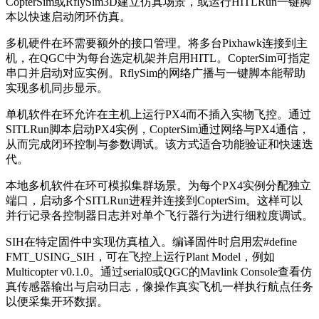
CopterSim或RflySim3D建立仿真场景，或运行HITLRun一键脚
本以快速启动闭环仿真。
多机硬件在环需要额外的接口管理。将多台Pixhawk连接到主
机，在QGC中为每台选定机架并启用HITL。CopterSim可指定
串口并启动对应实例。RflySim的网络广播与一键脚本能帮助
实现多机同步显示。
单机软件在环允许在主机上运行PX4而不插入实物飞控。通过
SITLRun脚本启动PX4实例，CopterSim通过网络与PX4通信，
从而完成闭环控制与参数调试。该方式适合功能验证和快速迭
代。
本地多机软件在环可模拟集群场景。为每个PX4实例分配独立
端口，启动多个SITLRun进程并连接到CopterSim。这样可以
并行记录各控制器日志并对单个飞行器行为进行细粒度调试。
SIH在特定固件中实现仿真植入。编译固件时启用宏#define
FMT_USING_SIH，可在飞控上运行Plant Model，例如
Multicopter v0.1.0。通过serial0或QGC的Mavlink Console查看仿
真传感器输出与启动日志，像操作真实飞机一样执行航点任务
以便采集开环数据。