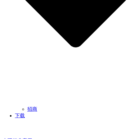
招商
下载