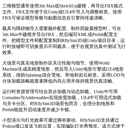
三维模型通常使用3ds Max或SketchUp建模，再导出FBX格式
文件。FBX文件便于在Unity或UE4中导入与调整材质。使用
FBX可保证模型骨骼与贴图信息在引擎间传递清晰。
载具与障碍物导入需要额外配置。制作四旋翼模型时，可在
3ds Max中建模并导出FBX，然后编写XML或Prefab配置文
件。把模型文件和配置复制到RflySim3D或Unity项目目录，运
行时按键即可切换显示不同载具，便于在视景仿真中测试飞行
效果。
大场景与真实地形制作应关注性能与细节。使用World
Machine生成高精度地形，然后导入Unity地形引擎或UE4地形
系统，借助Splatmap混合雪地、草地和岩石材质。采用LOD与
分块加载策略能显著降低内存占用并保持视景仿真流畅。
运行时资源管理可结合异步加载与动态卸载。Unity中可用
Coroutine与Addressables实现按需加载，UE4中可用流式加载
与关卡分区。对RflySim3D场景包而言，合理分割地形和
Prefab能提升启动速度并减少卡顿。
小型演示与灯光效果可通过脚本驱动。RflySim3D支持通过
Python接口发送飞机位置，实现编队灯光秀预览。该方式便于