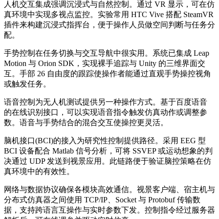
人机交互集成强调沉浸式与自然控制。通过 VR 显示，可在仿
真环境中实现多视点监控。实验常用 HTC Vive 搭配 SteamVR
插件来构建沉浸式指挥台，便于操作人员做空间判断与任务分
配。
手势控制在任务切换与交互导航中很实用。系统已集成 Leap
Motion 与 Orion SDK，实现裸手追踪与 Unity 的三维界面交
互。手部 26 自由度的跟踪使操作者能通过直观手势操控视角
或触发任务。
语音控制为无人机测试提供另一种操作方式。基于百度语音
的在线识别接口，可以实现语音指令触发仿真动作或调整参
数。语音与手势结合的混合交互使操控更灵活。
脑机接口(BCI)的接入为研究性控制提供路径。采用 EEG 型
BCI 设备配合 Matlab 信号分析，可将 SSVEP 或运动想象的判
决通过 UDP 发送到视景应用。此链路便于验证脑控策略在仿
真环境中的有效性。
网络与数据协议确保各模块高效通信。视景客户端、宿主机与
分布式仿真器之间使用 TCP/IP、Socket 与 Protobuf 传输数
据，支持跨语言互操作与实时参数下发。控制指令经过服务器