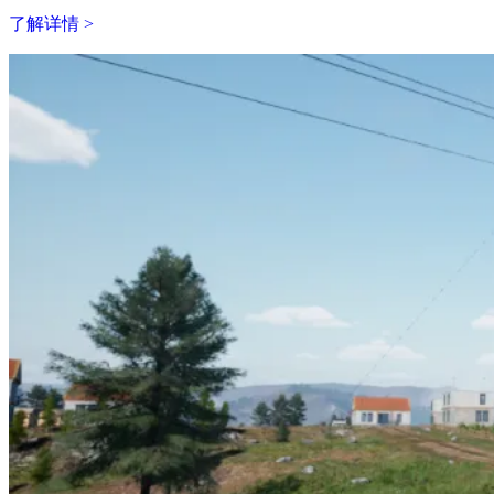
了解详情 >