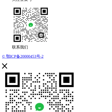
联系我们
© 鄂ICP备20000453号-2