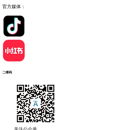
官方媒体：
二维码
关注公众号