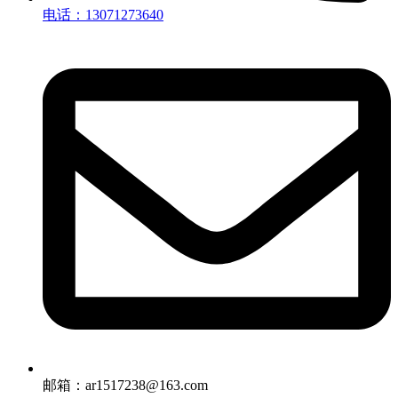
电话：13071273640
邮箱：ar1517238@163.com