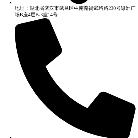
地址：湖北省武汉市武昌区中南路街武珞路230号绿洲广
场B座4层B-3室14号