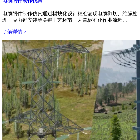
电缆附件制作仿真
电缆附件制作仿真通过模块化设计精准复现电缆剥切、绝缘处
理、应力锥安装等关键工艺环节，内置标准化作业流程…
了解详情 >