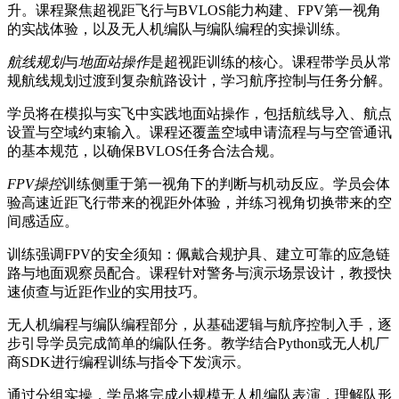
升。课程聚焦超视距飞行与BVLOS能力构建、FPV第一视角
的实战体验，以及无人机编队与编队编程的实操训练。
航线规划
与
地面站操作
是超视距训练的核心。课程带学员从常
规航线规划过渡到复杂航路设计，学习航序控制与任务分解。
学员将在模拟与实飞中实践地面站操作，包括航线导入、航点
设置与空域约束输入。课程还覆盖空域申请流程与与空管通讯
的基本规范，以确保BVLOS任务合法合规。
FPV操控
训练侧重于第一视角下的判断与机动反应。学员会体
验高速近距飞行带来的视距外体验，并练习视角切换带来的空
间感适应。
训练强调FPV的安全须知：佩戴合规护具、建立可靠的应急链
路与地面观察员配合。课程针对警务与演示场景设计，教授快
速侦查与近距作业的实用技巧。
无人机编程与编队编程部分，从基础逻辑与航序控制入手，逐
步引导学员完成简单的编队任务。教学结合Python或无人机厂
商SDK进行编程训练与指令下发演示。
通过分组实操，学员将完成小规模无人机编队表演，理解队形