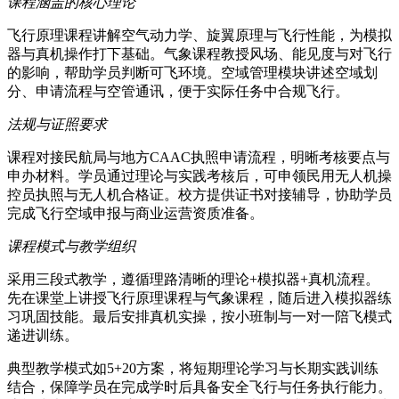
课程涵盖的核心理论
飞行原理课程讲解空气动力学、旋翼原理与飞行性能，为模拟
器与真机操作打下基础。气象课程教授风场、能见度与对飞行
的影响，帮助学员判断可飞环境。空域管理模块讲述空域划
分、申请流程与空管通讯，便于实际任务中合规飞行。
法规与证照要求
课程对接民航局与地方CAAC执照申请流程，明晰考核要点与
申办材料。学员通过理论与实践考核后，可申领民用无人机操
控员执照与无人机合格证。校方提供证书对接辅导，协助学员
完成飞行空域申报与商业运营资质准备。
课程模式与教学组织
采用三段式教学，遵循理路清晰的理论+模拟器+真机流程。
先在课堂上讲授飞行原理课程与气象课程，随后进入模拟器练
习巩固技能。最后安排真机实操，按小班制与一对一陪飞模式
递进训练。
典型教学模式如5+20方案，将短期理论学习与长期实践训练
结合，保障学员在完成学时后具备安全飞行与任务执行能力。