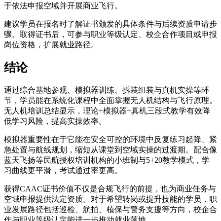
于依法申报空域并开展商业飞行。
建议学员在报名时了解证书颁发的具体条件与后续资质申请步
骤。取得证书后，可参与职业等级认定、校企合作项目或申报
岗位资格，扩展就业路径。
结论
通过综合基地参观、模拟器训练、拆装组装与真机实操等环
节，学员能在系统化课程中全面掌握无人机结构与飞行原理。
无人机培训总结显示，理论+模拟器+真机三段式教学有效降
低学习风险，提高实操效率。
模拟器重要性在于它能在安全可控的环境中反复练习起降、紧
急处置与航线规划，缩短从课堂到空域实操的过渡期。配合像
蓝天飞扬等民航授权培训机构的小班制与5+20教学模式，学
习曲线更平滑，考试通过率更高。
获得CAAC证书价值不仅是合规飞行的前提，也为商业任务与
空域申报提供法定资质。对于希望转岗或提升技能的学员，职
业发展路径包括巡检、航拍、植保与警务支援等方向，校企合
作与职业等级认定能进一步推动就业落地。