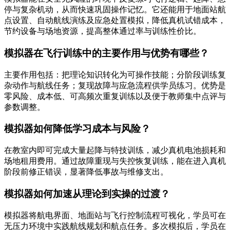
停与复杂机动，从而快速巩固操作记忆。它还能用于地面站航
点设置、自动航线演练及应急处置模拟，降低真机试错成本，
节约设备与场地资源，提高整体通过率与训练性价比。
模拟器在飞行训练中的主要作用与优势有哪些？
主要作用包括：把理论知识转化为可操作技能；分阶段训练复
杂动作与航线任务；复现故障与应急流程供学员练习。优势是
零风险、成本低、可高频次重复训练以及便于教师集中点评与
参数调整。
模拟器如何降低学习成本与风险？
在教室内即可完成大量起降与特技训练，减少真机电池损耗和
场地租用费用。通过故障重现与失控恢复训练，能在进入真机
阶段前修正错误，显著降低事故与维修支出。
模拟器如何加速从理论到实操的过渡？
模拟器将航电界面、地面站与飞行控制流程可视化，学员可在
无压力环境中实践航线规划和航点任务。多次模拟后，学员在