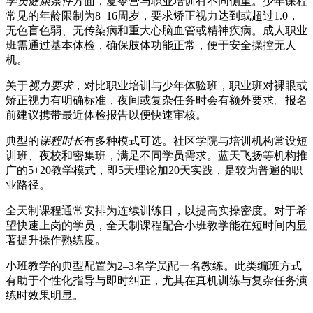
学员健康条件
方面，夏令营与职业培训有不同侧重。少年课程
常见的年龄限制为8–16周岁，要求矫正视力达到或超过1.0，
无色盲色弱、无传染病和重大心脑血管或精神疾病。成人职业
班需通过基本体检，确保肢体功能正常，便于安全操控无人
机。
关于
视力要求
，对比职业培训与少年体验班，职业班对裸眼或
矫正视力有明确标准，夜间或复杂任务时会有额外要求。报名
前建议携带最近体检报告以便快速审核。
典型的
课程时长
有多种模式可选。社区学院与培训机构常设短
训班、夜校和密集班，满足不同学员需求。蓝天飞扬等机构推
广的5+20教学模式，即5天理论加20天实践，是较为普遍的职
业路径。
全天制课程通常安排为连续训练日，以提高实操密度。对于希
望快速上岗的学员，全天制课程配合小班教学能在短时间内显
著提升操作熟练度。
小班教学的典型配置为2–3名学员配一名教练。此类编班方式
有助于个性化指导与即时纠正，尤其在真机训练与复杂任务演
练时效果明显。