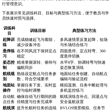
行管理意识。
下表展示常见训练科目、目标与典型练习方法，便于教员与学
员快速对照与选择。
训练科
训练目标
典型练习方法
目
起降训
完成稳健起飞与着陆，
多风速情景反复起降，短场
练
减少设备冲击
与长场结合练习
悬停练
在不同风况下保持定点
四面悬停、定点转弯、360
习
稳定
度悬停切换
姿态控
精准掌握滚转、俯仰与
水平8字、协调转弯与快速
制
偏航同步
姿态恢复演练
航线规
熟练设定航点与任务参
地面站任务创建、自动航点
划
数，符合空域要求
编辑与验证流程
地面站
掌握任务下发、实时监
模拟遥测、任务中断处理与
操作
控与临时调整
多机监控练习
自动航
确保自动飞行期间的路
航线演练含补点、回退点与
点任务
径精度与任务完成率
安全返航设置
航线演
提升长航时任务的连续
BVLOS情景模拟、任务节