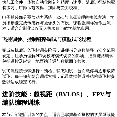
为加工文件，体验自动化雕刻的精度与速度。随后进行结构配
装练习，讲师示范装框、加固与受力校核。
电子总装部分覆盖动力系统、ESC与电源管理的接线方法，学
员按步骤完成传感器与摄像头的布设。课程强调标准作业流
程，适合定制化DIY无人机项目与教学基地应用。
飞控调参、控制链路调试与模型试飞过程
完成装机后进入飞控调参阶层，讲师指导参数解释与安全范围
设定，让学员理解PID调校与模式切换的影响。控制链路调试
包括遥控器绑定、地面站连通与数据回传检验。
试飞流程按步骤进行：预检、静态测试、首次悬停与逐步载荷
试飞。每一项都结合调试实操，记录数据并调整结构或飞控参
数以达成稳定飞行。
进阶技能：超视距（BVLOS）、FPV与
编队编程训练
本节介绍进阶训练的要点，适合已掌握基础操控的学员继续提