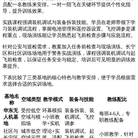
员配一名教练来安排。一对一陪飞在关键环节提供个性化指
导，提升训练效果。
实践课程强调装机调试与装备拆装技能。学员在老师带领下学
习装机调试流程，掌握电池管理和遥控器设置。飞控调参是课
程重点，现场演练能让学员熟悉起飞前检查步骤与应急流程。
针对公安与巡检需求，教案加入任务前检查与现场演练。长宁
区和社区训练场地用于警务实战演练，课程强调装机调试与起
飞前检查，以保证任务安全与稳定。培训后可见明显的训练效
果提升。
下表比较了三类基地的核心特色与教学安排，便于学员根据需
求选择合适的实训场地。
基地名
空域类型
教学模式
装备与技能
教练配比
称
华东无
受控低空
环幕模拟
装备拆装、装
每班4-6人，专
人机基
空域与模
+小班教
机调试、飞控
职教练配备
地
拟场
学+实机
调参
社区与
城市低空
理论+实
装机调试、起
小班教学，针对
长宁区
空域示范
践，适配
飞前检查、任