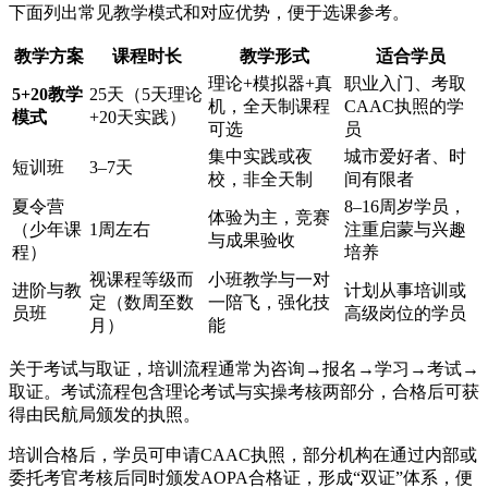
下面列出常见教学模式和对应优势，便于选课参考。
教学方案
课程时长
教学形式
适合学员
理论+模拟器+真
职业入门、考取
5+20教学
25天（5天理论
机，全天制课程
CAAC执照的学
模式
+20天实践）
可选
员
集中实践或夜
城市爱好者、时
短训班
3–7天
校，非全天制
间有限者
夏令营
8–16周岁学员，
体验为主，竞赛
（少年课
1周左右
注重启蒙与兴趣
与成果验收
程）
培养
视课程等级而
小班教学与一对
进阶与教
计划从事培训或
定（数周至数
一陪飞，强化技
员班
高级岗位的学员
月）
能
关于考试与取证，培训流程通常为咨询→报名→学习→考试→
取证。考试流程包含理论考试与实操考核两部分，合格后可获
得由民航局颁发的执照。
培训合格后，学员可申请CAAC执照，部分机构在通过内部或
委托考官考核后同时颁发AOPA合格证，形成“双证”体系，便