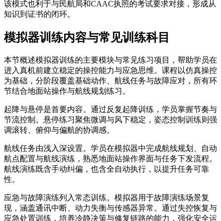
该模式也利于与民航局和CAAC执照的考试要求对接，形成从
知识到证书的闭环。
模拟器训练内容与常见训练科目
本节概述模拟器训练的主要模块与常见练习项目，帮助学员在
进入真机前建立稳定的操控能力与应急思维。课程以仿真操控
为基础，分阶段覆盖基础动作、航线任务与故障应对，所有环
节结合地面站操作与航线规划练习。
起降与悬停是首要内容。通过反复起降训练，学员掌握节奏与
节流控制。悬停练习聚焦微调与风下稳定，姿态控制训练则强
调滚转、俯仰与偏航的协调感。
航线任务由浅入深设置。学员在模拟器中完成航线规划、自动
航点配置与航线演练，熟悉地面站操作界面与任务下发流程。
航线演练既含手动纠偏，也含全自动执行，以提升任务可靠
性。
应急与故障演练列入常态训练。模拟器用于故障演练场景复
现，涵盖通讯中断、动力失衡与传感器异常。通过失控恢复与
应急处置训练，培养冷静决策与修复链路的能力，强化安全运