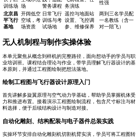
性强
训练场
场
警务课程
务演练
北京昌
开阔低空
日常飞行
遥控与地面站
两到三名学员配
平飞行
空域，考
训练与考
设置、飞控调
一名教练（含一
基地
场资质
试场地
参、维修保养
对一陪飞）
无人机制程与制作实操体验
本单元聚焦从概念到样机的完整路径，面向想动手的学员与职
业培训班。课程结合理论与作业，带学员理解飞行器设计的基
本原则，并通过工程图绘制把想法落地。
绘制工程图与飞行器设计原理入门
首先讲解多旋翼原理与空气动力学基础，帮助学员掌握机体受
力和推进布置。接着演示工程图绘制流程，包含尺寸标注与材
料选择，便于后续结构设计与制造对接。
自动化雕刻、结构配装与电子器件总装实践
实操环节安排自动化雕刻机切割机臂实演，学员可将工程图转