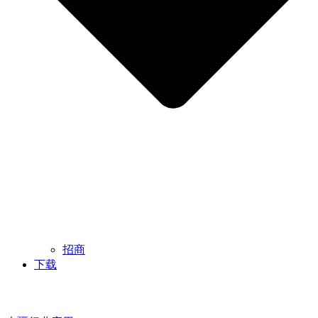
招商
下载