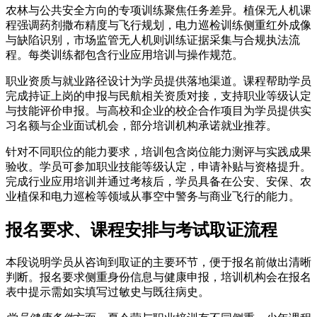
农林与公共安全方向的专项训练聚焦任务差异。植保无人机课
程强调药剂撒布精度与飞行规划，电力巡检训练侧重红外成像
与缺陷识别，市场监管无人机则训练证据采集与合规执法流
程。每类训练都包含行业应用培训与操作规范。
职业资质与就业路径设计为学员提供落地渠道。课程帮助学员
完成持证上岗的申报与民航相关资质对接，支持职业等级认定
与技能评价申报。与高校和企业的校企合作项目为学员提供实
习名额与企业面试机会，部分培训机构承诺就业推荐。
针对不同职位的能力要求，培训包含岗位能力测评与实践成果
验收。学员可参加职业技能等级认定，申请补贴与资格提升。
完成行业应用培训并通过考核后，学员具备在公安、安保、农
业植保和电力巡检等领域从事空中警务与商业飞行的能力。
报名要求、课程安排与考试取证流程
本段说明学员从咨询到取证的主要环节，便于报名前做出清晰
判断。报名要求侧重身份信息与健康申报，培训机构会在报名
表中提示需如实填写过敏史与既往病史。