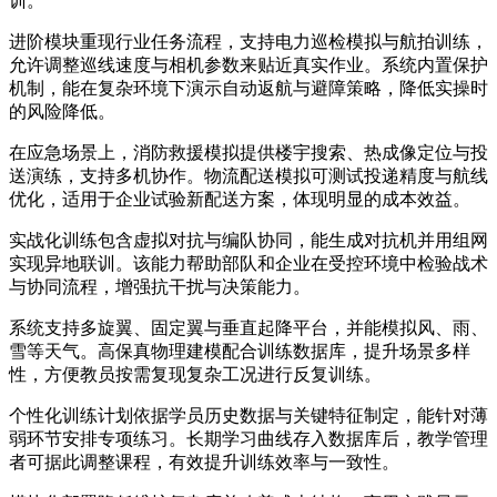
训。
进阶模块重现行业任务流程，支持电力巡检模拟与航拍训练，
允许调整巡线速度与相机参数来贴近真实作业。系统内置保护
机制，能在复杂环境下演示自动返航与避障策略，降低实操时
的风险降低。
在应急场景上，消防救援模拟提供楼宇搜索、热成像定位与投
送演练，支持多机协作。物流配送模拟可测试投递精度与航线
优化，适用于企业试验新配送方案，体现明显的成本效益。
实战化训练包含虚拟对抗与编队协同，能生成对抗机并用组网
实现异地联训。该能力帮助部队和企业在受控环境中检验战术
与协同流程，增强抗干扰与决策能力。
系统支持多旋翼、固定翼与垂直起降平台，并能模拟风、雨、
雪等天气。高保真物理建模配合训练数据库，提升场景多样
性，方便教员按需复现复杂工况进行反复训练。
个性化训练计划依据学员历史数据与关键特征制定，能针对薄
弱环节安排专项练习。长期学习曲线存入数据库后，教学管理
者可据此调整课程，有效提升训练效率与一致性。