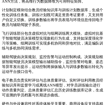
ANN方法，将高维行为数据降维为可用特征矩阵。
计划制定模块结合教员经验知识库与训练计划数据库，生成个
性化训练任务集。训练计划既可满足资质考证要求，又支持用
户自定义切换。训练参数输出将学员表现与环境信息传回电子
教员与辅助驾驶子系统。
飞行训练部分包含虚拟对抗与组网训练两大模块。虚拟对抗基
于智能驾驶员决策模型实现敌机行为生成，支持如深度强化学
习等策略。组网训练可实现多机协同和异地对抗，满足编队训
练与多机协同演练需求。
辅助驾驶由决策规划、监控告警与运动控制构成。决策规划根
据智能驾驶员决策模型输出辅助指令，监控告警对电量、姿态
等异常发出提示，运动控制将操纵输入与训练参数输出转化为
运动平台接口信号。
电子教员负责实时评估与总体质量评估。实时评估利用教员经
验知识库和监督学习或离线ANN模型，对学员训练输出进行
动作质量判定。总体质量评估汇总历史训练数据库记录，生成
可追溯的学员档案与长期进步曲线。
硬件与外设兼容性对系统体验至关重要。商用设备应支持高精