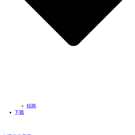
招商
下载