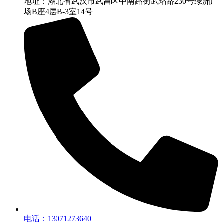
地址：湖北省武汉市武昌区中南路街武珞路230号绿洲广
场B座4层B-3室14号
电话：13071273640