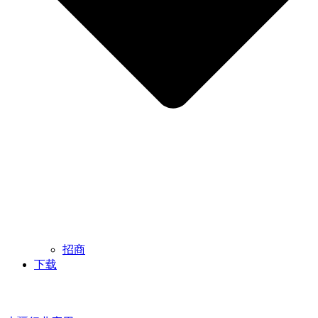
招商
下载