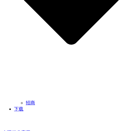
招商
下载