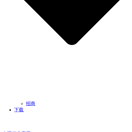
招商
下载