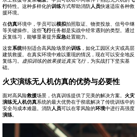
行
特性。这种多样化的
训练
方式帮助消防
人员
快速适应各种救
援环境。
在
仿真
环境中，学员可以
模拟
拍照取证、物资投放、信号中继
等关键操作。这些
飞行
任务都是实战中经常遇到的类型。通过
反复练习，能够显著提升
应急
处置能力。
这套
系统
特别适合高风险场景的
训练
，如化工园区火灾或高层
建筑救援。在真实环境中难以重现的情况，现在可以安全地反
复练习。
虚拟训练的效果接近真实飞行
，为实战打下坚实基
础。
火灾演练无人机仿真的优势与必要性
面对高风险
救援
场景，仿真训练提供了完美的解决方案。
火灾
演练无人机仿真
系统的最大优势在于彻底解决了传统训练中的
安全与成本难题。消防
人员
可以在零风险的
环境
中进行高强度
演练
。