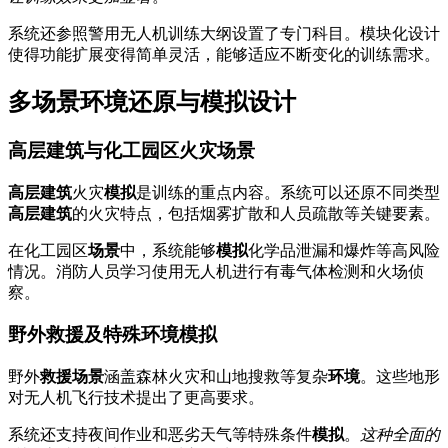
系统还参照警用无人机训练大纲设置了专门科目。模块化设计
使得功能扩展变得简单灵活，能够适应不断变化的训练需求。
多场景环境还原与模拟设计
高层建筑与化工园区火灾场景
高层建筑
火灾
模拟
是训练的重点内容。系统可以还原不同类型
高层建筑
的火灾特点，包括烟雾扩散和人员疏散等关键要素。
在化工园区
场景
中，系统能够
模拟
化学品泄漏和爆炸等高风险
情况。消防人员学习使用无人机进行有毒气体检测和火场侦
察。
野外救援及特殊环境模拟
野外
救援
场景
涵盖森林火灾和山地搜救等复杂
环境
。这些地形
对无人机飞行技术提出了更高要求。
系统还支持夜间作业和恶劣天气等特殊条件
模拟
。
这种全面的