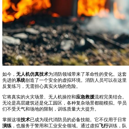
如今，
无人机仿真技术
为消防领域带来了革命性的变化。这套
先进的
系统
创造了一个安全的虚拟环境。消防人员可以在这里
反复练习，无需担心真实火场的危险。
它将真实的火灾场景、无人机操控和
应急
救援
流程完美结合。
无论是高层建筑还是化工园区，各种复杂场景都能模拟。学员
们不受天气和场地的限制，训练质量大大提升。
掌握这项
技术
已成为现代消防员的必备技能。它不仅用于日常
演练
，也服务于警用和工业安全领域。通过虚拟
飞行
训练，队