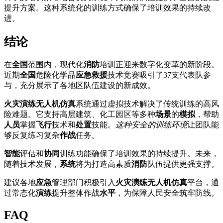
提升方案。这种系统化的训练方式确保了培训效果的持续改
进。
结论
在
全国
范围内，现代化
消防
培训正迎来数字化变革的新阶段。
近期
全国
危险化学品
应急
救援
技术竞赛吸引了37支代表队参
与，充分展示了各地区队伍建设的新成效。
火灾演练无人机仿真
系统通过虚拟技术解决了传统训练的高风
险难题。它支持高层建筑、化工园区等多种
场景
的
模拟
，帮助
人员
掌握
飞行
技术和
处置
技能。
这种安全的训练环境
让团队能
够反复练习复杂
作战
任务。
智能
评估和
协同
训练功能确保了培训效果的持续提升。未来，
随着技术发展，
系统
将为打造高素质
消防
队伍提供更强支撑。
建议各地
应急
管理部门积极引入
火灾演练无人机仿真
平台，通
过常态化
演练
提升整体作战
水平
，为保障人民安全筑牢防线。
FAQ