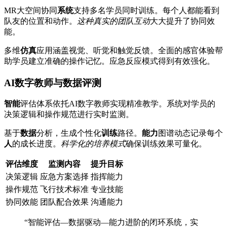
MR大空间协同
系统
支持多名学员同时训练。每个人都能看到
队友的位置和动作。
这种真实的团队互动
大大提升了协同效
能。
多维
仿真
应用涵盖视觉、听觉和触觉反馈。全面的感官体验帮
助学员建立准确的操作记忆。应急反应模式得到有效强化。
AI数字教师与数据评测
智能
评估体系依托AI数字教师实现精准教学。系统对学员的
决策逻辑和操作规范进行实时监测。
基于
数据
分析，生成个性化
训练
路径。
能力
图谱动态记录每个
人
的成长进度。
科学化的培养模式
确保训练效果可量化。
评估维度
监测内容
提升目标
决策逻辑
应急方案选择
指挥能力
操作规范
飞行技术标准
专业技能
协同效能
团队配合效果
沟通能力
“智能评估—数据驱动—能力进阶的闭环系统，实