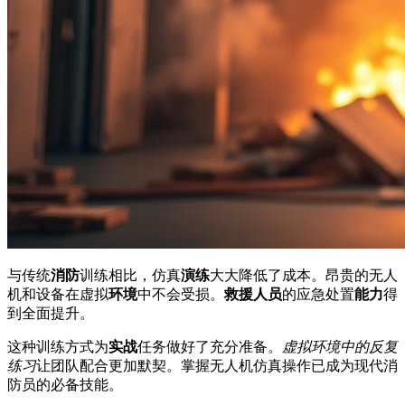
与传统
消防
训练相比，仿真
演练
大大降低了成本。昂贵的无人
机和设备在虚拟
环境
中不会受损。
救援
人员
的应急处置
能力
得
到全面提升。
这种训练方式为
实战
任务做好了充分准备。
虚拟环境中的反复
练习
让团队配合更加默契。掌握无人机仿真操作已成为现代消
防员的必备技能。