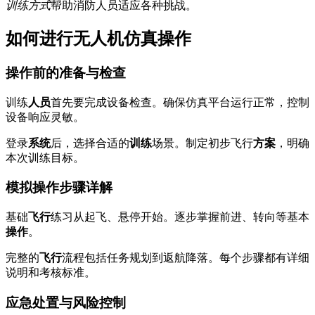
训练方式
帮助消防人员适应各种挑战。
如何进行无人机仿真操作
操作前的准备与检查
训练
人员
首先要完成设备检查。确保仿真平台运行正常，控制
设备响应灵敏。
登录
系统
后，选择合适的
训练
场景。制定初步飞行
方案
，明确
本次训练目标。
模拟操作步骤详解
基础
飞行
练习从起飞、悬停开始。逐步掌握前进、转向等基本
操作
。
完整的
飞行
流程包括任务规划到返航降落。每个步骤都有详细
说明和考核标准。
应急处置与风险控制