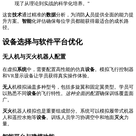
现了从理论到实战的科学化培养。”
这套
技术
通过精准的
数据
分析，为消防
人
员提供全面的能力提
升方案。
智能
化评估确保每位学员都能获得最适合的成长路
径。
设备选择与软件平台优化
无人机与灭火机器人配置
在虚拟
系统
中，需要配置高性能的仿真
设备
。模拟飞行控制器
和VR显示设备让学员获得真实操作体验。
无人
机模拟涵盖多种型号，包括多旋翼和固定翼类型。学员可
以熟悉不同
设备
的飞行特性。
这种全面的配置
确保训练覆盖面
广。
灭火
机器人模拟也是重要组成部分。系统可以模拟履带式机器
人和遥控水炮等
设备
。训练人员学习协调空中和地面
灭火
力
量。