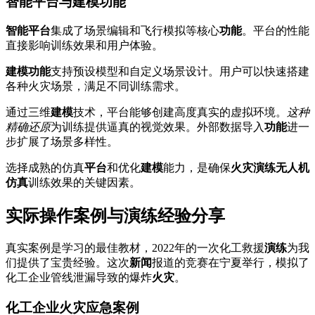
智能平台与建模功能
智能
平台
集成了场景编辑和飞行模拟等核心
功能
。平台的性能
直接影响训练效果和用户体验。
建模
功能
支持预设模型和自定义场景设计。用户可以快速搭建
各种火灾场景，满足不同训练需求。
通过三维
建模
技术，平台能够创建高度真实的虚拟环境。
这种
精确还原
为训练提供逼真的视觉效果。外部数据导入
功能
进一
步扩展了场景多样性。
选择成熟的仿真
平台
和优化
建模
能力，是确保
火灾演练无人机
仿真
训练效果的关键因素。
实际操作案例与演练经验分享
真实案例是学习的最佳教材，2022年的一次化工救援
演练
为我
们提供了宝贵经验。这次
新闻
报道的竞赛在宁夏举行，模拟了
化工企业管线泄漏导致的爆炸
火灾
。
化工企业火灾应急案例