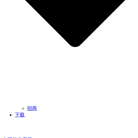
招商
下载