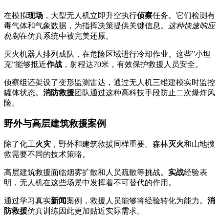
在模拟
现场
，大型无人机立即升空执行
侦察
任务。它们检测有
毒气体和气象数据，为指挥决策提供关键信息。
这种快速响应
机制
在仿真系统中被完美还原。
灭火机器人排列成队，在危险区域进行冷却作业。这些”小坦
克”能够抵近
作战
，射程达70米，有效保护救援人员安全。
侦察组还架设了变形监测雷达，通过无人机三维建模实时监控
罐体状态。
消防救援
团队通过这种高科技手段防止二次爆炸风
险。
野外与高层建筑救援案例
除了化工
火灾
，野外和建筑救援同样重要。森林
灭火
和山地搜
救需要不同的技术策略。
高层建筑救援面临烟雾扩散和人员疏散等挑战。
实战
经验表
明，无人机在这些场景中发挥着不可替代的作用。
通过学习真实
新闻
案例，救援人员能够将经验转化为能力。
消
防救援
仿真训练因此更加贴近实际需求。