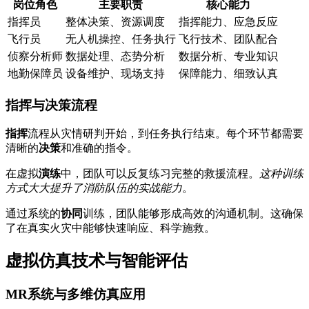
岗位角色
主要职责
核心能力
指挥员
整体决策、资源调度
指挥能力、应急反应
飞行员
无人机操控、任务执行
飞行技术、团队配合
侦察分析师
数据处理、态势分析
数据分析、专业知识
地勤保障员
设备维护、现场支持
保障能力、细致认真
指挥与决策流程
指挥
流程从灾情研判开始，到任务执行结束。每个环节都需要
清晰的
决策
和准确的指令。
在虚拟
演练
中，团队可以反复练习完整的救援流程。
这种训练
方式大大提升了消防队伍的实战能力
。
通过系统的
协同
训练，团队能够形成高效的沟通机制。这确保
了在真实火灾中能够快速响应、科学施救。
虚拟仿真技术与智能评估
MR系统与多维仿真应用