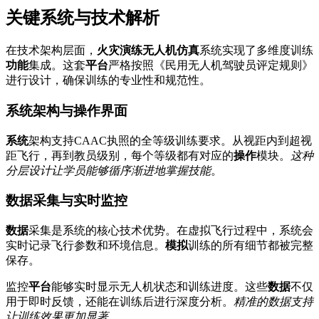
关键系统与技术解析
在技术架构层面，
火灾演练无人机仿真
系统实现了多维度训练
功能
集成。这套
平台
严格按照《民用无人机驾驶员评定规则》
进行设计，确保训练的专业性和规范性。
系统架构与操作界面
系统
架构支持CAAC执照的全等级训练要求。从视距内到超视
距飞行，再到教员级别，每个等级都有对应的
操作
模块。
这种
分层设计让学员能够循序渐进地掌握技能
。
数据采集与实时监控
数据
采集是系统的核心技术优势。在虚拟飞行过程中，系统会
实时记录飞行参数和环境信息。
模拟
训练的所有细节都被完整
保存。
监控
平台
能够实时显示无人机状态和训练进度。这些
数据
不仅
用于即时反馈，还能在训练后进行深度分析。
精准的数据支持
让训练效果更加显著
。