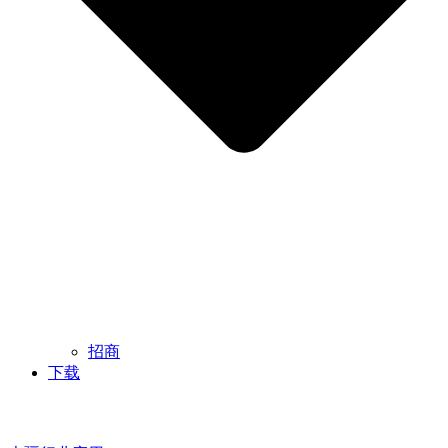
招商
下载