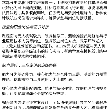
本部分围绕职业能力培养展开，明确模拟器教学如何将理论知
识转化为可上岗的技能。目标包括掌握飞行原理、系统结构与
法律法规，具备装配调试、任务规划与数据处理能力。教学设
计以职业岗位需求为导向，确保课堂与岗位对接顺畅。
覆盖的职业岗位与证书对接
课程面向无人机驾驶员、装调检修工、测绘操控员与航拍与行
业应用技术人员等岗位，强调职业岗位对接。教学环节嵌入
1+X无人机驾驶职业等级证书、AOPA无人机驾驶证与无人机
摄影测量职业等级证书的核心考点，帮助学生在模拟器训练中
完成证书要求的技能闭环。
能力层级：三段递进的训练路径
能力分为基础能力、核心能力与综合能力三层。基础能力侧重
理论、仿真操控与工具使用，为上岗打底。
核心能力注重装配调试、航测与植保作业、数据处理与法规遵
循，让学员掌握岗位必需的实务技能。
综合能力强调行业方案设计、团队协作與项目导向的问题解决
与创新能力，培养能够承担复杂任务的复合型人才。模拟器课