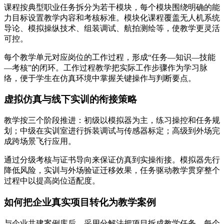
课程按典型职业任务拆分为若干模块，每个模块围绕明确的能
力目标设置教学内容和考核标准。模块化课程覆盖无人机系统
导论、模拟操纵技术、组装调试、航拍测绘等，使教学更灵活
可控。
每个教学单元对应岗位的工作过程，形成“任务—知识—技能
—考核”的闭环。工作过程教学把实际工作步骤作为学习脉
络，便于学生在仿真环境中掌握关键操作与判断要点。
虚拟仿真与线下实训的衔接策略
教学按三个阶段推进：初级以模拟器为主，练习操控和任务规
划；中级在实训室进行拆装调试与传感器标定；高级到外场完
成跨场景飞行应用。
通过分级考核与证书导向来保证仿真到实操衔接。模拟器先行
降低风险，实训与外场验证迁移效果，任务驱动教学贯穿整个
过程中以提高岗位适配度。
如何把企业真实项目转化为教学案例
与企业共建案例库后，采用分解法把项目拆成教学任务。每个