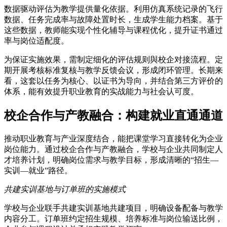
数据驱动评估为教学提供量化依据。利用仿真系统记录的飞行
数据、任务完成率与故障处置时长，生成学生能力档案。基于
这些数据，教师能实现个性化辅导与课程优化，提升证书通过
率与岗位适配度。
为保证实施效果，需制定细化的评估规则與校企对接流程。定
期开展考核标准复核与教学反馈会议，形成闭环管理。长期来
看，这套以任务为核心、以证书为导向，并结合第三方评价的
体系，能有效提升职业教育的实战能力与社会认可度。
校企合作与产教融合：构建就业直通通道
推动职业教育与产业深度结合，能把课堂学习直接转化为企业
岗位能力。通过校企合作与产教融合，学校与企业共同制定人
才培养计划，明确岗位需求与教学目标，形成清晰的“招生—
实训—就业”路径。
共建实训基地与订单班的实施模式
学校与企业联手共建实训基地共建项目，明确设备配备与教学
内容分工。订单班约定招生规模、培养标准与岗位输送比例，