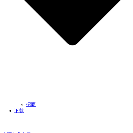
招商
下载