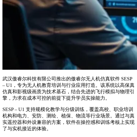
武汉傲睿尔科技有限公司推出的傲睿尔无人机仿真软件 SESP
– U1，专为无人机教育培训与行业应用打造。该系统以高保真
仿真和影视级画质为技术基石，结合先进的飞行模拟与物理引
擎，力求在成本可控的前提下提升学员实操能力。
SESP – U1 支持规模化教学与分级训练，覆盖高校、职业培训
机构和电力、安防、测绘、植保、物流等行业场景。通过与真
实遥控器和外设兼容的方案，软件在操控感和训练考核上实现
了与实机接近的体验。