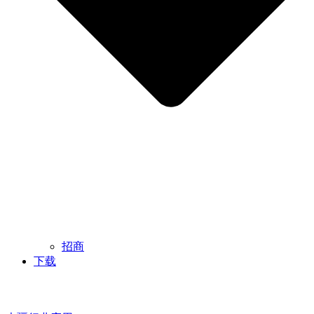
招商
下载