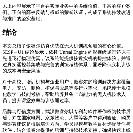
以上内容展示了平台在实际业务中的多维价值。丰富的客户案
例、正向的高校反馈与权威的荣誉认证，构成了系统持续改进
与推广的坚实基础。
结论
本文总结了傲睿尔仿真优势在无人机训练领域的核心价值。
SESP – U1 结论显示，依托 Unreal Engine 的影视级场景还原与
先进飞行物理仿真，该系统能提供接近实机的操控体验，并通
过真实遥控器集成与完善的训练考核体系，显著降低实机训练
的成本与安全风险。
对于高校、培训机构与企业用户，傲睿尔的培训解决方案覆盖
电力、安防、测绘、植保与应急等多行业需求。系统便于规模
化教学与技能考核，帮助培养具备上岗能力的无人机技术人
员，提升课堂效率与训练通过率。
品牌与可信度方面，武汉傲睿尔以专利与软件著作权为技术后
盾，并在国家电网、京东物流、大疆等客户中得到验证。购买
与部署建议是根据培训方向、学员规模与教学目标选配硬件与
软件，结合傲睿尔提供的培训与持续技术支持，确保快速上线