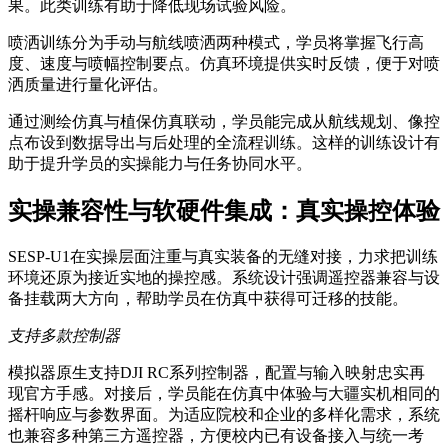
果。此类训练有助于降低现场试验风险。
喷洒训练分为手动与航线喷洒两种模式，学员将掌握飞行高
度、速度与喷幅控制要点。仿真环境提供实时反馈，便于对喷
洒质量进行量化评估。
通过测绘仿真与植保仿真联动，学员能完成从航线规划、像控
点布设到数据导出与后处理的全流程训练。这样的训练设计有
助于提升学员的实操能力与任务协同水平。
实操兼容性与软硬件集成：真实操控体验
SESP-U1在实操层面注重与真实装备的无缝对接，力求把训练
环境还原为接近实地的操控感。系统设计强调遥控器兼容与设
备挂载两大方向，帮助学员在仿真中获得可迁移的技能。
支持多款控制器
模拟器原生支持DJI RC系列控制器，配置与输入映射忠实再
现官方手感。对接后，学员能在仿真中体验与大疆实机相同的
摇杆响应与参数界面。为适应院校和企业的多样化需求，系统
也兼容多种第三方遥控器，方便校内已有设备接入与统一考