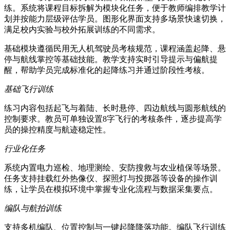
练。系统将课程目标拆解为模块化任务，便于教师编排教学计
划并按能力层级评估学员。图形化界面支持多场景快速切换，
满足校内实验与校外拓展训练的不同需求。
基础模块遵循民用无人机驾驶员考核规范，课程涵盖起降、悬
停与航线掌控等基础技能。教学支持实时引导提示与偏航提
醒，帮助学员完成标准化的起降练习并通过阶段性考核。
基础飞行训练
练习内容包括起飞与着陆、长时悬停、四边航线与圆形航线的
控制要求。教员可单独设置8字飞行的考核条件，逐步提高学
员的操控精度与航迹稳定性。
行业化任务
系统内置电力巡检、地理测绘、安防搜救与农业植保等场景。
任务支持挂载红外热像仪、探照灯与投掷器等设备的操作训
练，让学员在模拟环境中掌握专业化流程与数据采集要点。
编队与航拍训练
支持多机编队、位置控制与一键起降降落功能。编队飞行训练