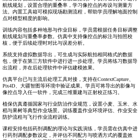
航线规划，设置合理的重叠率，学习像控点的布设与测量方
法。内置工具箱可模拟现场勘测流程，帮助学员理解地面控制
点对模型精度的影响。
训练内容包括多种地形与作业目标，学员需根据任务目标调整
航线规划与重叠率参数。仿真中支持像控点的标注与拍照校
核，便于后续处理时对比与误差分析。
系统支持虚拟数据导出，可生成与实际航拍相同格式的数据
包，便于在第三方软件中进行进一步处理。学员将练习数据导
出流程，并在后处理软件中评估建模效果。
仿真平台已与主流后处理工具对接，支持在ContextCapture、
Pix4D、大疆智图等环境中验证成果。学员可将导出的影像与
像控点导入任一软件，完成三维重建与正射校正练习。
植保仿真遵循国家与行业防治作业规范，设置小麦、玉米、水
稻与果树等典型作业场景。训练覆盖作业环境评估、作业安全
防护流程与飞行作业流程训练。
课程安排包括药剂调配的理论与实践演练，学员需在仿真中进
行药剂调配参数设定，并评估不同配方与喷洒方式的覆盖效