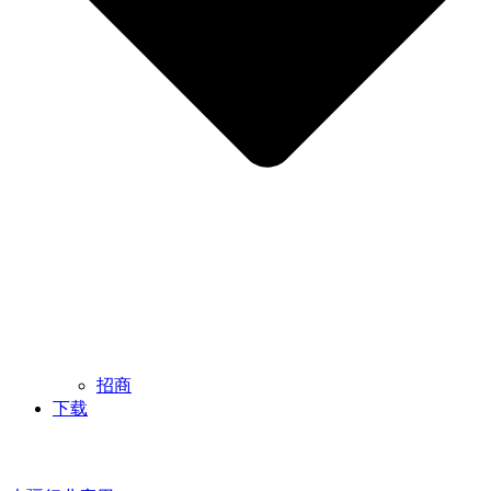
招商
下载