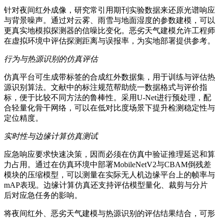
针对夜间红外成像，研究常引用期刊实验数据来还原光谱响应
与背景噪声。通过对云雾、雨雪与地面湿度的参数建模，可以
更真实地模拟探测器的信噪比变化。恶劣天气建模允许工程师
在虚拟环境中评估探测距离与误报率，为实地部署提供参考。
行为与热源识别的仿真评估
仿真平台可生成带标签的合成红外数据集，用于训练与评估热
源识别算法。文献中的标注规范帮助统一数据格式与评价指
标，便于比较不同方法的鲁棒性。采用U-Net进行预处理，配
合轻量化骨干网络，可以在低对比度场景下提升检测稳定性与
定位精度。
实时性与边缘计算仿真测试
应急响应要求快速决策，因而必须在仿真中验证推理延迟和算
力占用。通过在仿真环境中部署MobileNetV2与CBAM倒残差
模块的压缩模型，可以测量在实际无人机边缘平台上的帧率与
mAP表现。边缘计算仿真还支持评估模型量化、裁剪与分片
后对应急任务的影响。
将夜间红外、恶劣天气建模与热源识别的评估结果结合，可形