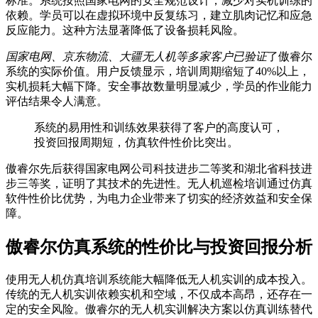
标准。系统按照国家电网的安全规范设计，减少对实机训练的
依赖。学员可以在虚拟环境中反复练习，建立肌肉记忆和应急
反应能力。这种方法显著降低了设备损耗风险。
国家电网、京东物流、大疆无人机等多家客户已验证
了傲睿尔
系统的实际价值。用户反馈显示，培训周期缩短了40%以上，
实机损耗大幅下降。安全事故数量明显减少，学员的作业能力
评估结果令人满意。
系统的易用性和训练效果获得了客户的高度认可，
投资回报周期短，仿真软件性价比突出。
傲睿尔先后获得国家电网公司科技进步二等奖和湖北省科技进
步三等奖，证明了其技术的先进性。无人机巡检培训通过仿真
软件性价比优势，为电力企业带来了切实的经济效益和安全保
障。
傲睿尔仿真系统的性价比与投资回报分析
使用无人机仿真培训系统能大幅降低无人机实训的成本投入。
传统的无人机实训依赖实机和空域，不仅成本高昂，还存在一
定的安全风险。傲睿尔的无人机实训解决方案以仿真训练替代