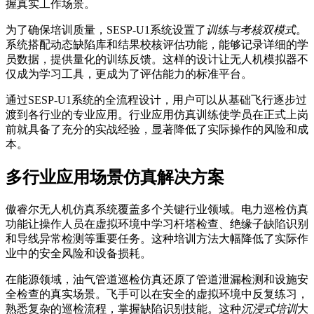
握真实工作场景。
为了确保培训质量，SESP-U1系统设置了
训练与考核双模式
。
系统搭配动态缺陷库和结果校核评估功能，能够记录详细的学
员数据，提供量化的训练反馈。这样的设计让无人机模拟器不
仅成为学习工具，更成为了评估能力的标准平台。
通过SESP-U1系统的全流程设计，用户可以从基础飞行逐步过
渡到各行业的专业应用。行业应用仿真训练使学员在正式上岗
前就具备了充分的实战经验，显著降低了实际操作的风险和成
本。
多行业应用场景仿真解决方案
傲睿尔无人机仿真系统覆盖多个关键行业领域。电力巡检仿真
功能让操作人员在虚拟环境中学习杆塔检查、绝缘子缺陷识别
和导线异常检测等重要任务。这种培训方法大幅降低了实际作
业中的安全风险和设备损耗。
在能源领域，油气管道巡检仿真还原了管道泄漏检测和设施安
全检查的真实场景。飞手可以在安全的虚拟环境中反复练习，
熟悉复杂的巡检流程，掌握缺陷识别技能。这种
沉浸式培训
大