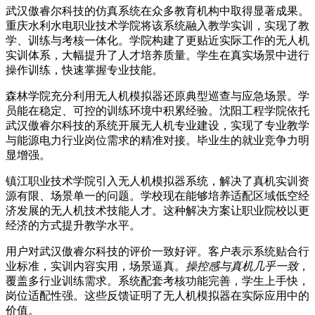
武汉傲睿尔科技的仿真系统在众多教育机构中取得显著成果。
重庆水利水电职业技术学院将该系统融入教学实训，实现了教
学、训练与考核一体化。学院构建了更贴近实际工作的无人机
实训体系，大幅提升了人才培养质量。学生在真实场景中进行
操作训练，快速掌握专业技能。
森林学院充分利用无人机模拟器还原典型巡查与应急场景。学
员能在稳定、可控的训练环境中积累经验。沈阳工程学院依托
武汉傲睿尔科技的系统开展无人机专业建设，实现了专业教学
与能源电力行业岗位需求的精准对接。毕业生的就业竞争力明
显增强。
镇江职业技术学院引入无人机模拟器系统，解决了真机实训资
源有限、场景单一的问题。学校现在能够培养适配区域低空经
济发展的无人机技术技能人才。这种解决方案让职业院校以更
经济的方式提升教学水平。
用户对武汉傲睿尔科技的评价一致好评。客户表示系统贴合行
业标准，实训内容实用，场景逼真。
操控感与真机几乎一致
，
覆盖多行业训练需求。系统配套考核功能完善，学生上手快，
岗位适配性强。这些反馈证明了无人机模拟器在实际应用中的
价值。