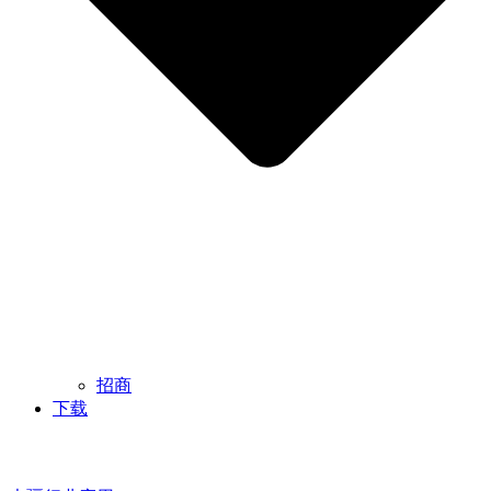
招商
下载