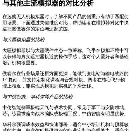
与其他主流模拟器的对比分析
在选购无人机模拟器时，了解不同产品的侧重点有助于匹配使
用场景。下面通过关键维度对比，帮助读者在模拟器对比中快
速把握傲睿尔的定位与适配范围。
与大疆模拟器的比较
大疆模拟器以与大疆硬件生态一致著称。飞手在模拟环境中可
以获得与真实遥控器接近的操作手感，这对个人爱好者和基础
培训机构很重要。
傲睿尔在行业场景还原方面更深，能做到变电站与输电线路的
1:1复刻，并支持定制化课程与合规对接。两者在核心飞行物
理上相近，能实现从模拟到实机的平滑迁移。
与中仿智能、华科尔等产品的比较
中仿智能侧重极端天气与战术协同，常见于军工与安防领域。
若训练需求偏向战术编队或极端工况，中仿智能有明显优势。
华科尔强调成本效益和快速部署，适合中小培训机构与预算敏
感的客户。傲睿尔则提供更深的行业定制与合规能力，适合大