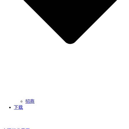
招商
下载