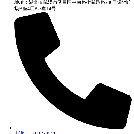
地址：湖北省武汉市武昌区中南路街武珞路230号绿洲广
场B座4层B-3室14号
电话：13071273640