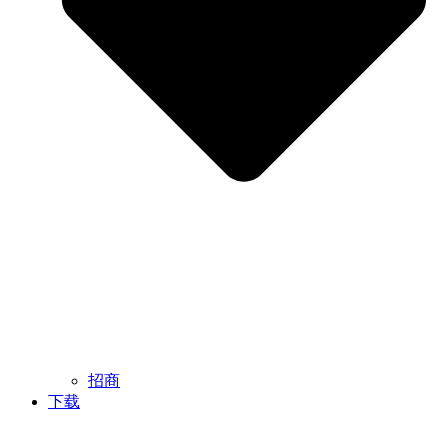
招商
下载