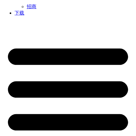
招商
下载