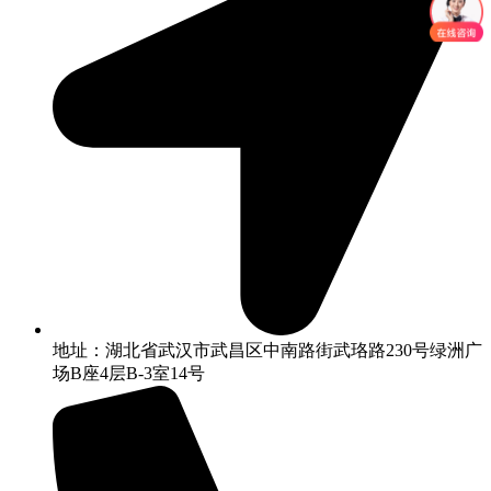
地址：湖北省武汉市武昌区中南路街武珞路230号绿洲广
场B座4层B-3室14号