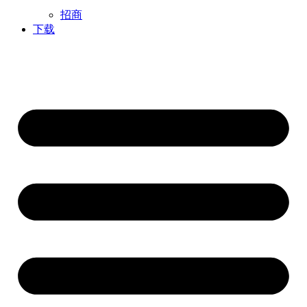
招商
下载