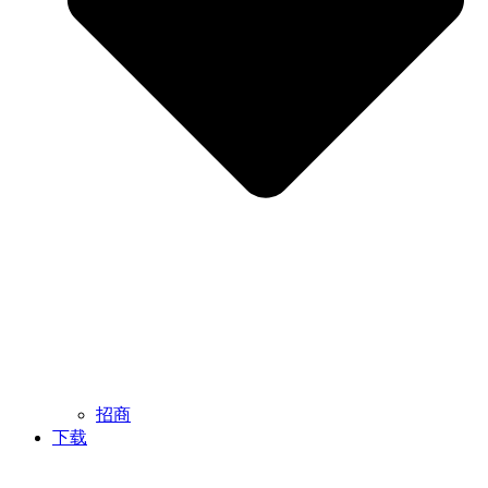
招商
下载