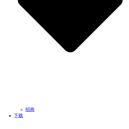
招商
下载