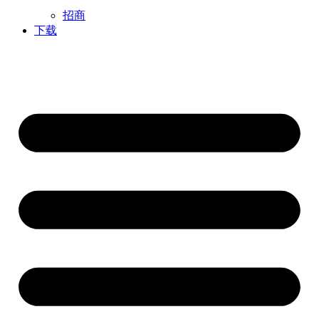
招商
下载