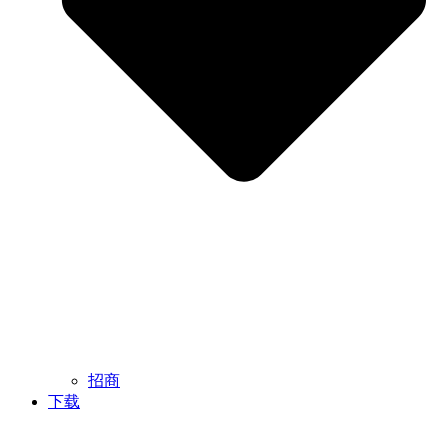
招商
下载