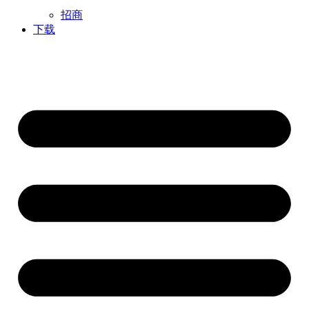
招商
下载