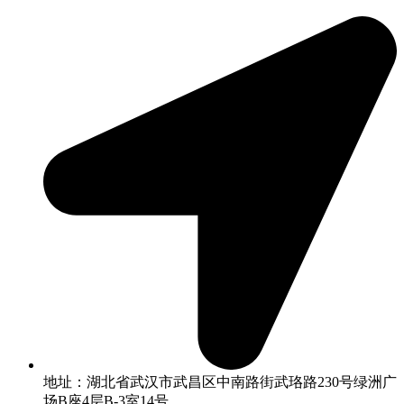
地址：湖北省武汉市武昌区中南路街武珞路230号绿洲广
场B座4层B-3室14号