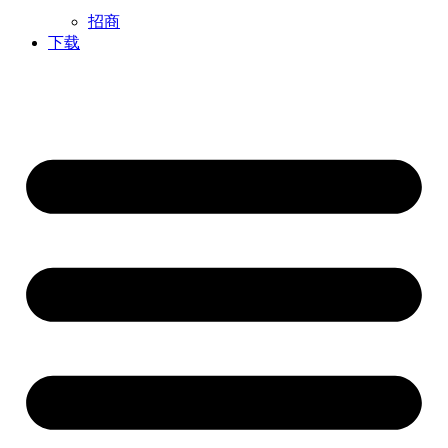
招商
下载