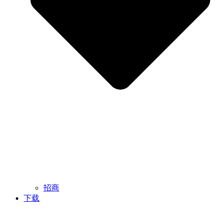
招商
下载