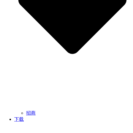
招商
下载