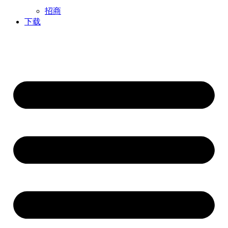
招商
下载