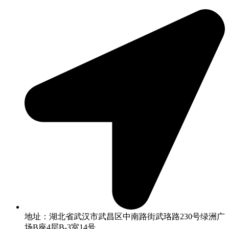
地址：湖北省武汉市武昌区中南路街武珞路230号绿洲广
场B座4层B-3室14号