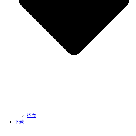
招商
下载