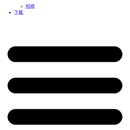
招商
下载