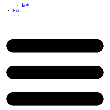
招商
下载