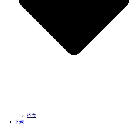
招商
下载