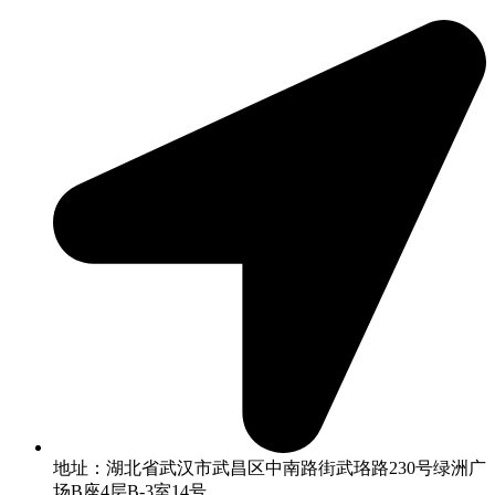
地址：湖北省武汉市武昌区中南路街武珞路230号绿洲广
场B座4层B-3室14号