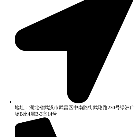
地址：湖北省武汉市武昌区中南路街武珞路230号绿洲广
场B座4层B-3室14号