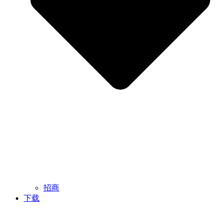
招商
下载