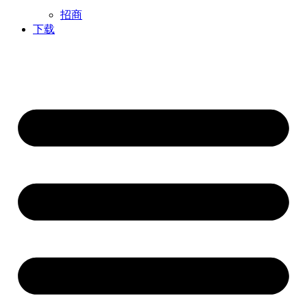
招商
下载