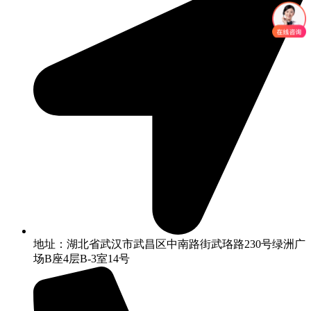
地址：湖北省武汉市武昌区中南路街武珞路230号绿洲广
场B座4层B-3室14号