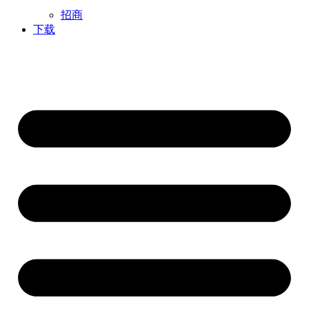
招商
下载