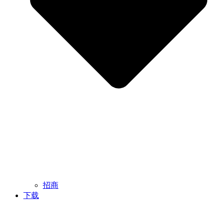
招商
下载