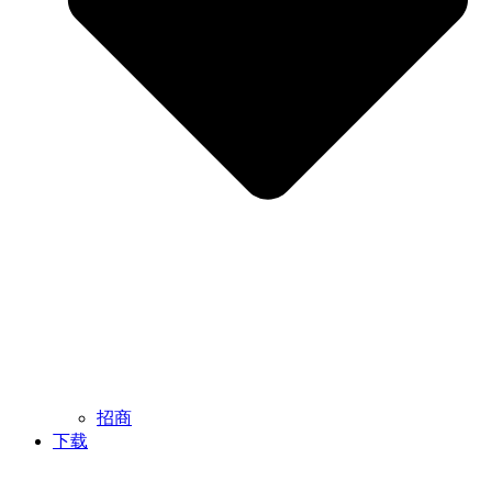
招商
下载