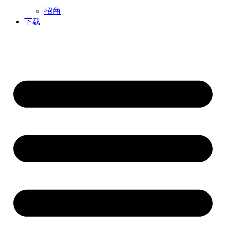
招商
下载