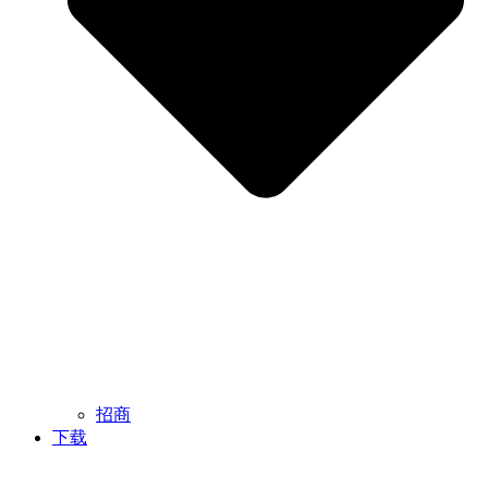
招商
下载