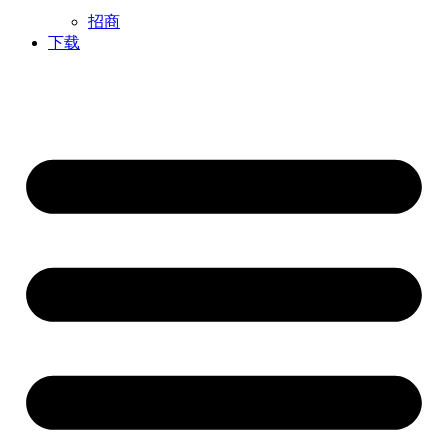
招商
下载