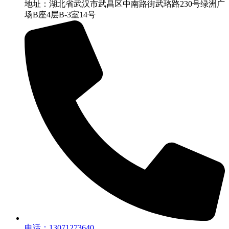
地址：湖北省武汉市武昌区中南路街武珞路230号绿洲广
场B座4层B-3室14号
电话：13071273640