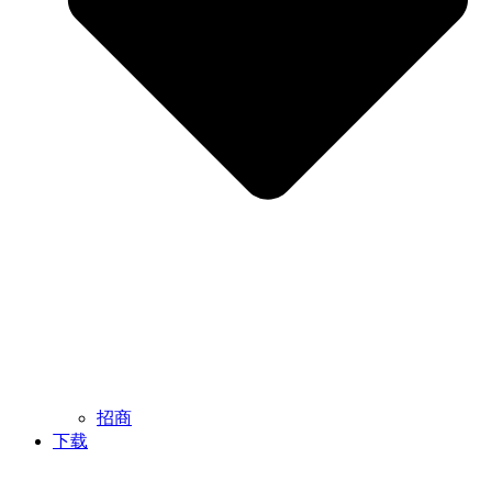
招商
下载