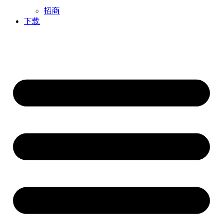
招商
下载