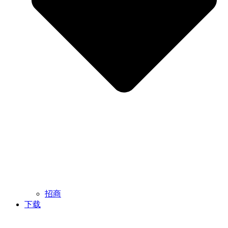
招商
下载