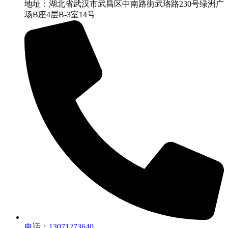
地址：湖北省武汉市武昌区中南路街武珞路230号绿洲广
场B座4层B-3室14号
电话：13071273640