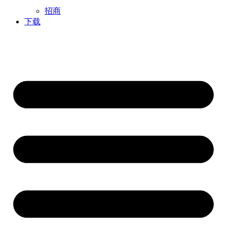
招商
下载