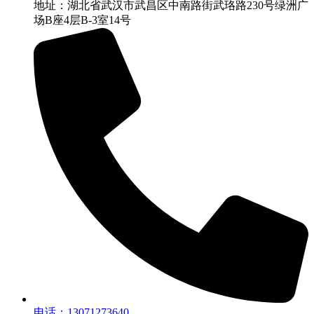
地址：湖北省武汉市武昌区中南路街武珞路230号绿洲广
场B座4层B-3室14号
电话：13071273640