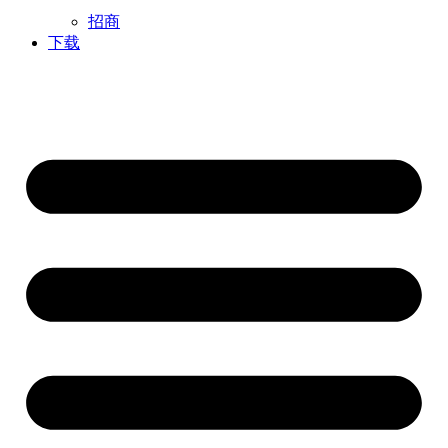
招商
下载