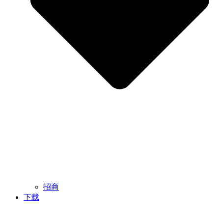
招商
下载