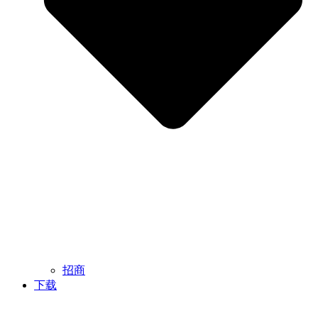
招商
下载