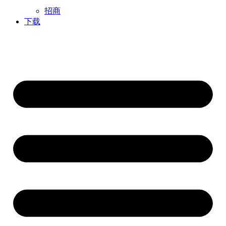
招商
下载