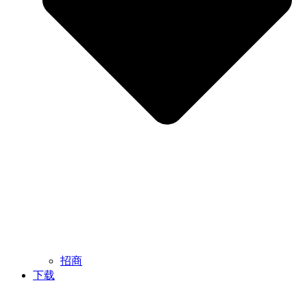
招商
下载