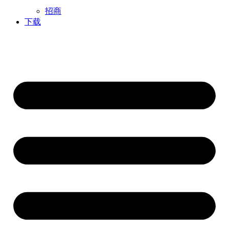
招商
下载