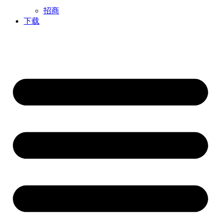
招商
下载