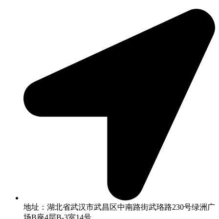
地址：湖北省武汉市武昌区中南路街武珞路230号绿洲广
场B座4层B-3室14号