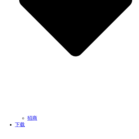
招商
下载