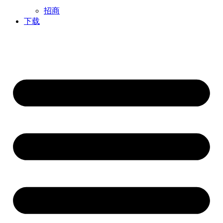
招商
下载