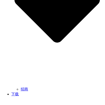
招商
下载