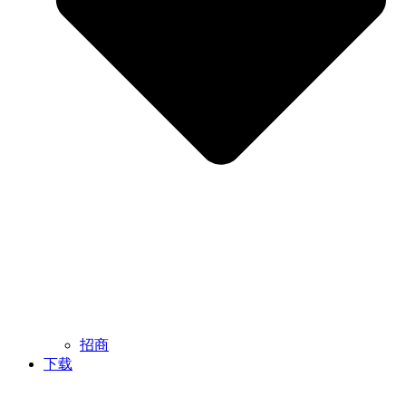
招商
下载