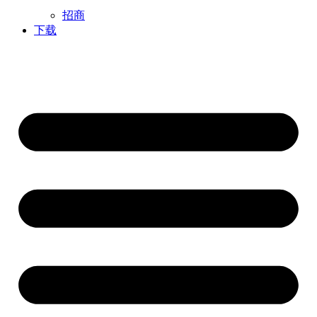
招商
下载