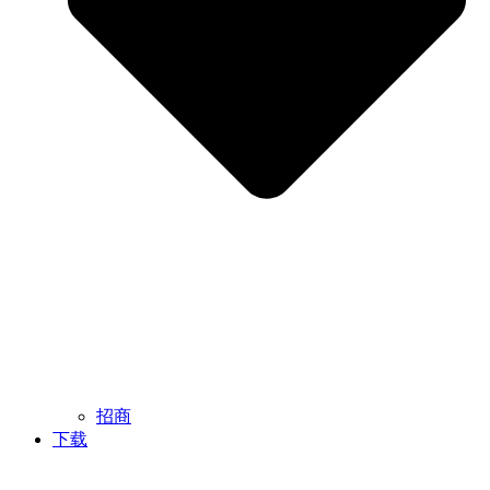
招商
下载