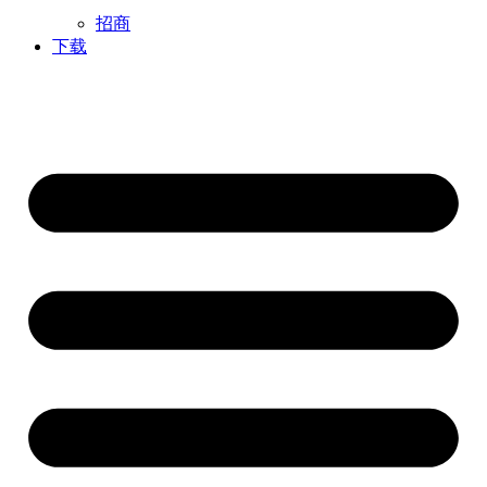
招商
下载