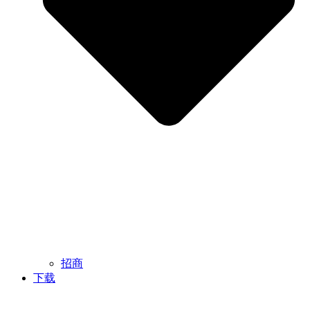
招商
下载