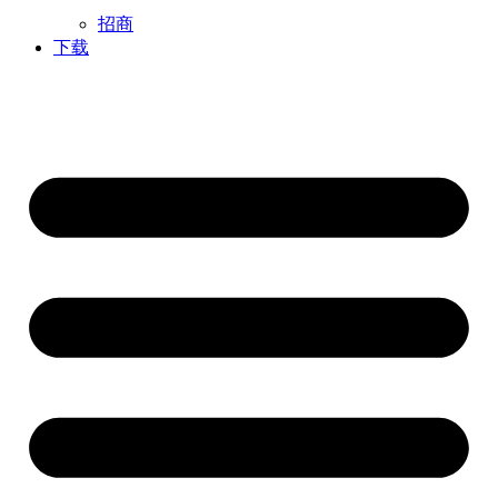
招商
下载