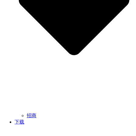
招商
下载