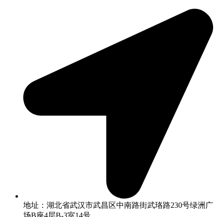
地址：湖北省武汉市武昌区中南路街武珞路230号绿洲广
场B座4层B-3室14号