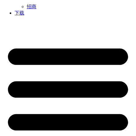
招商
下载