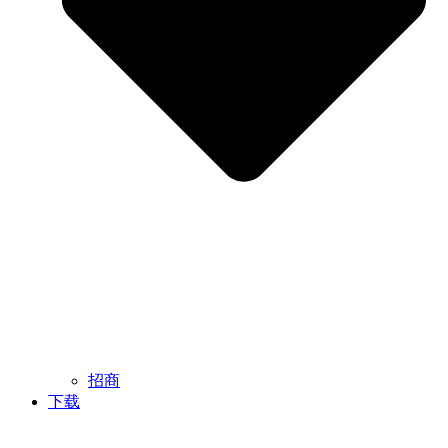
招商
下载