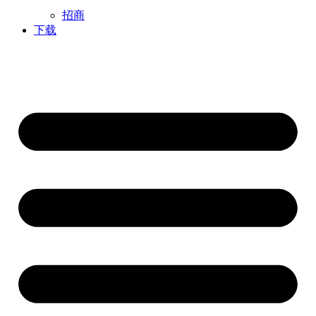
招商
下载