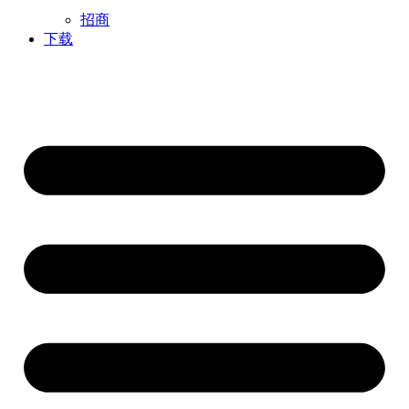
招商
下载