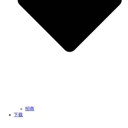
招商
下载