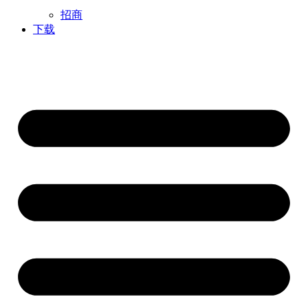
招商
下载