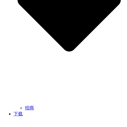
招商
下载