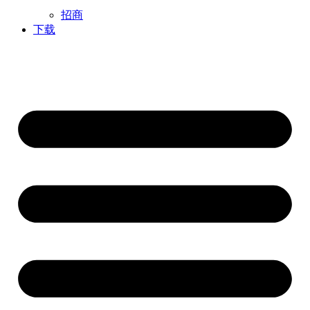
招商
下载