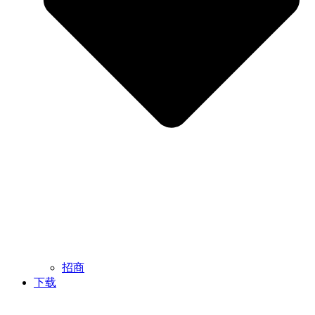
招商
下载