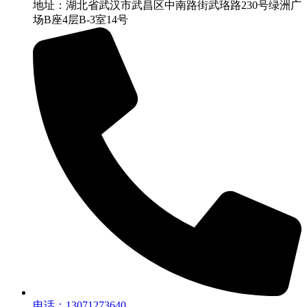
地址：湖北省武汉市武昌区中南路街武珞路230号绿洲广
场B座4层B-3室14号
电话：13071273640