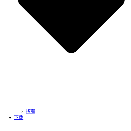
招商
下载