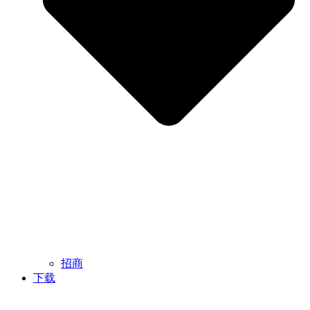
招商
下载