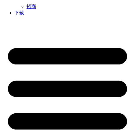
招商
下载