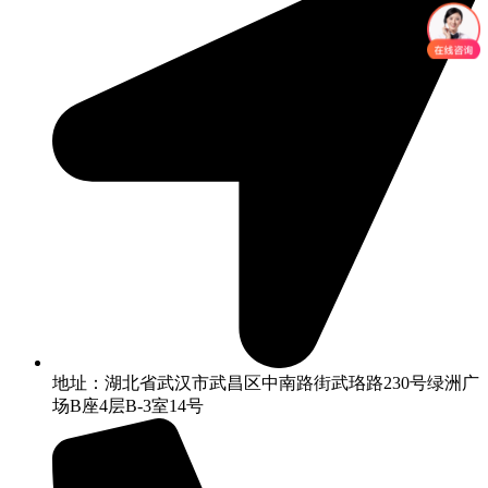
地址：湖北省武汉市武昌区中南路街武珞路230号绿洲广
场B座4层B-3室14号