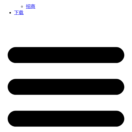
招商
下载