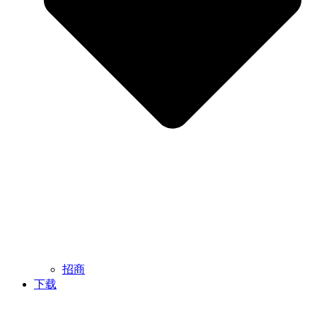
招商
下载