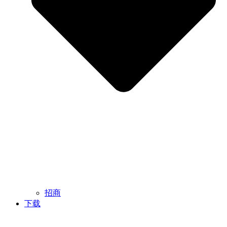
招商
下载