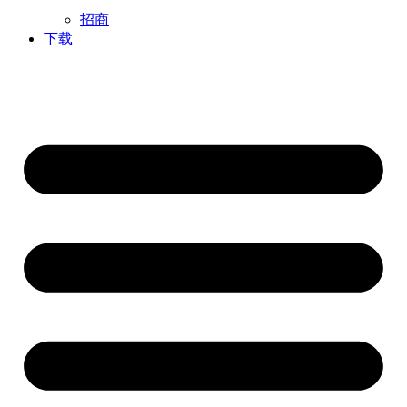
招商
下载