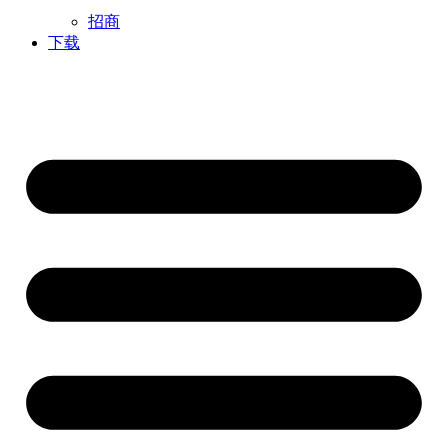
招商
下载