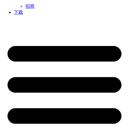
招商
下载