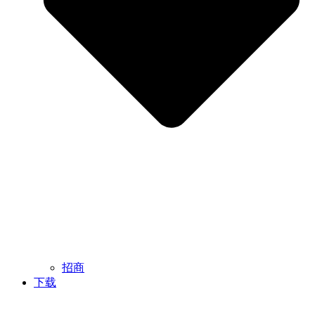
招商
下载