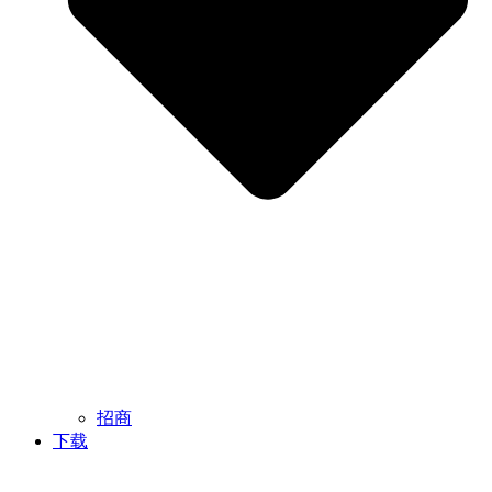
招商
下载