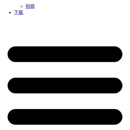
招商
下载