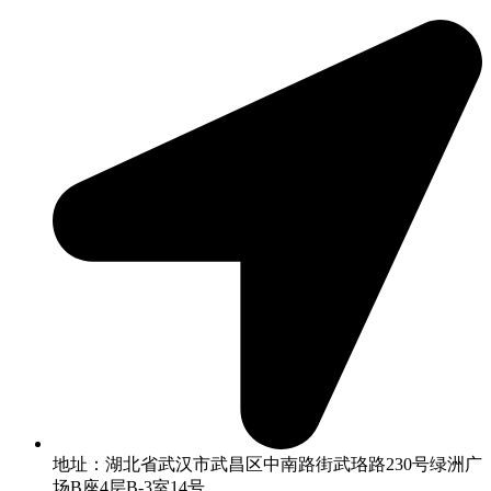
地址：湖北省武汉市武昌区中南路街武珞路230号绿洲广
场B座4层B-3室14号