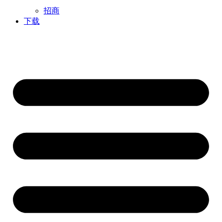
招商
下载