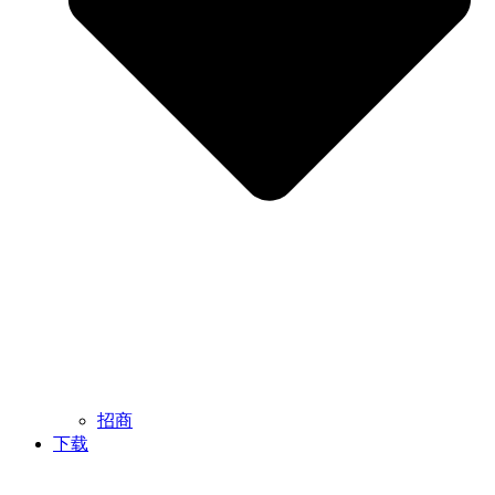
招商
下载